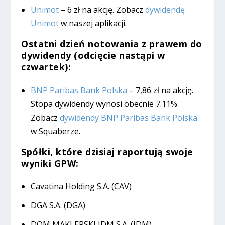
Unimot
– 6 zł na akcję. Zobacz
dywidendę
Unimot
w naszej aplikacji.
Ostatni dzień notowania z prawem do
dywidendy (odcięcie nastąpi w
czwartek):
BNP Paribas Bank Polska
– 7,86 zł na akcję.
Stopa dywidendy wynosi obecnie 7.11%.
Zobacz
dywidendy BNP Paribas Bank Polska
w Squaberze.
Spółki, które dzisiaj raportują swoje
wyniki GPW:
Cavatina Holding S.A. (CAV)
DGA S.A. (DGA)
DOM MAKLERSKI IDM S.A. (IDM)