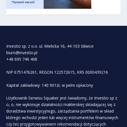
Investio sp. z o.o. ul. Wielicka 16, 44-103 Gliwice
biuro@investio.pl
+48 695 746 408
NIP 6751476261, REGON 122572615, KRS 0000439216
Kapitał zakładowy: 140 901zł, w pełni opłacony
Użytkownik Serwisu Squaber jest świadomy, że Investio sp z
o, o, nie wykonuje działalności maklerskiej składającej się z
doradztwa inwestycyjnego, zarządzania portfelem w skład
którego wchodzi jeden lub więcej instrumentów finansowych
czy też przygotowywaniem rekomendacji dotyczących