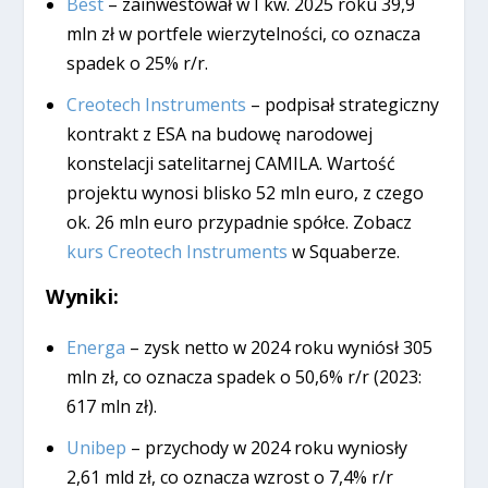
Best
– zainwestował w I kw. 2025 roku 39,9
mln zł w portfele wierzytelności, co oznacza
spadek o 25% r/r.
Creotech Instruments
– podpisał strategiczny
kontrakt z ESA na budowę narodowej
konstelacji satelitarnej CAMILA. Wartość
projektu wynosi blisko 52 mln euro, z czego
ok. 26 mln euro przypadnie spółce. Zobacz
kurs Creotech Instruments
w Squaberze.
Wyniki:
Energa
– zysk netto w 2024 roku wyniósł 305
mln zł, co oznacza spadek o 50,6% r/r (2023:
617 mln zł).
Unibep
– przychody w 2024 roku wyniosły
2,61 mld zł, co oznacza wzrost o 7,4% r/r