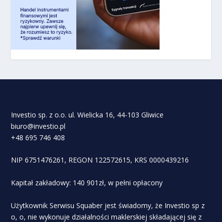
Investio sp. z o.o. ul. Wielicka 16, 44-103 Gliwice
biuro@investio.pl
+48 695 746 408
NIP 6751476261, REGON 122572615, KRS 0000439216
Kapitał zakładowy: 140 901zł, w pełni opłacony
Użytkownik Serwisu Squaber jest świadomy, że Investio sp z
o, o, nie wykonuje działalności maklerskiej składającej się z