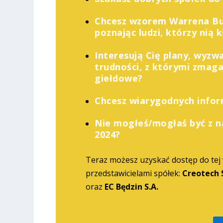
Chcesz wzorem Warrena Buf
poznając ludzi, którzy nią 
Interesują Cię plany, wyzw
trudności, z którymi zmaga
giełdowe?
Chcesz wiarygodnych inform
Nie mogłeś/mogłaś być z n
2024?
Teraz możesz uzyskać dostęp do tej
przedstawicielami spółek:
Creotech S
oraz
EC Będzin S.A.