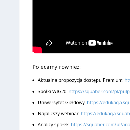
Polecamy również:
Aktualna propozycja dostępu Premium:
ht
Spółki WIG20:
https://squaber.com/pl/pulp
Uniwersytet Giełdowy:
https://edukacja.s
Najbliższy webinar:
https://edukacja.squa
Analizy spółek:
https://squaber.com/pl/ana