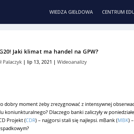
WIEDZA GIEŁDOWA
CENTRUM EDU
G20! Jaki klimat ma handel na GPW?
ł Palaczyk
|
lip 13, 2021
|
Wideoanalizy
 to dobry moment żeby zrezygnować z intensywnej obserwac
lu koniunkturalnego? Dlaczego banki zaliczyły w poniedział
 CD Projekt (
CDR
) – najgorsi stali się najlepsi. mBank (
MBK
) –
ie spadkowym?