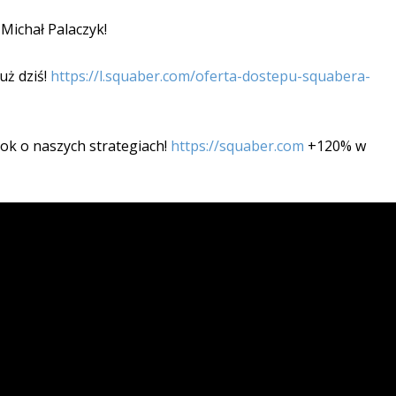
Michał Palaczyk!
ż dziś!
https://l.squaber.com/oferta-dostepu-squabera-
ok o naszych strategiach!
https://squaber.com
+120% w