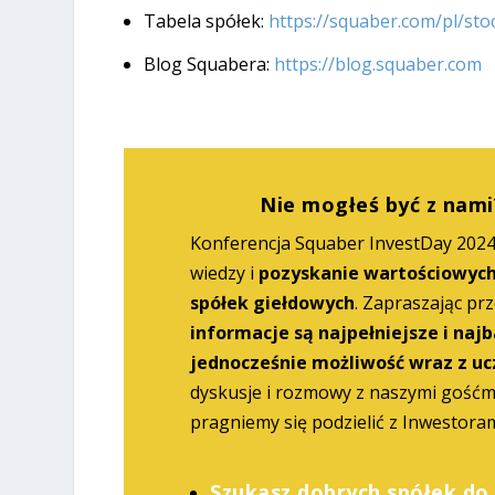
Tabela spółek:
https://squaber.com/pl/sto
Blog Squabera:
https://blog.squaber.com
Nie mogłeś być z nami
Konferencja Squaber InvestDay 202
wiedzy i
pozyskanie wartościowych
spółek giełdowych
. Zapraszając prz
informacje są najpełniejsze i najb
jednocześnie możliwość wraz z uc
dyskusje i rozmowy z naszymi gośćm
pragniemy się podzielić z Inwestora
Szukasz dobrych spółek do