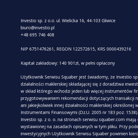
Investio sp. z o.o. ul. Wielicka 16, 44-103 Gliwice
biuro@investio.pl
+48 695 746 408
NIP 6751476261, REGON 122572615, KRS 0000439216
Kapitał zakładowy: 140 901zł, w pełni opłacony
Użytkownik Serwisu Squaber jest świadomy, że Investio sp 
działalności maklerskiej składającej się z doradztwa inwe
w skład którego wchodzi jeden lub więcej instrumentów f
przygotowywaniem rekomendacji dotyczących transakcji n
ani jakiejkolwiek innej działalności maklerskiej określonej
Instrumentami Finansowymi (Dz.U. 2005 nr 183 poz. 1538)
Investio sp. z o. o. na stronach serwisu squaber.com mają
wystawionej na zasadach opisanych w tym pliku. Przy pod
inwestycyjnych Użytkownik Serwisu Squaber powinien kie