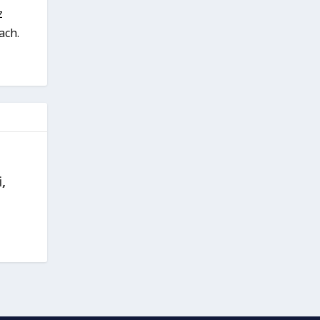
z
ach.
,