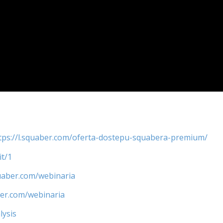
tps://l.squaber.com/oferta-dostepu-squabera-premium/
it/1
quaber.com/webinaria
ber.com/webinaria
lysis