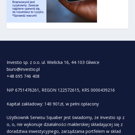
Investio sp. z o.o. ul. Wielicka 16, 44-103 Gliwice
biuro@investio.pl
+48 695 746 408
NIP 6751476261, REGON 122572615, KRS 0000439216
Kapitał zakładowy: 140 901zł, w pełni opłacony
Użytkownik Serwisu Squaber jest świadomy, że Investio sp z
o, o, nie wykonuje działalności maklerskiej składającej się z
doradztwa inwestycyjnego, zarządzania portfelem w skład