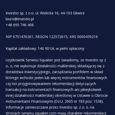
Investio sp. z o.o. ul. Wielicka 16, 44-103 Gliwice
biuro@investio.pl
+48 695 746 408
NIP 6751476261, REGON 122572615, KRS 0000439216
Kapitał zakładowy: 140 901zł, w pełni opłacony
Użytkownik Serwisu Squaber jest świadomy, że Investio sp z
o, o, nie wykonuje działalności maklerskiej składającej się z
doradztwa inwestycyjnego, zarządzania portfelem w skład
którego wchodzi jeden lub więcej instrumentów finansowych
czy też przygotowywaniem rekomendacji dotyczących
transakcji na instrumentach finansowych ani jakiejkolwiek
innej działalności maklerskiej określonej w Ustawie o Obrocie
Instrumentami Finansowymi (Dz.U. 2005 nr 183 poz. 1538).
Informacje zamieszczane przez Investio sp. z o. o. na
stronach serwisu squaber.com mają charakter rekomendacji