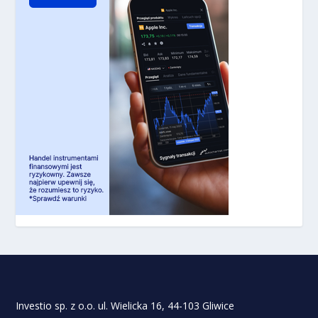
Investio sp. z o.o. ul. Wielicka 16, 44-103 Gliwice