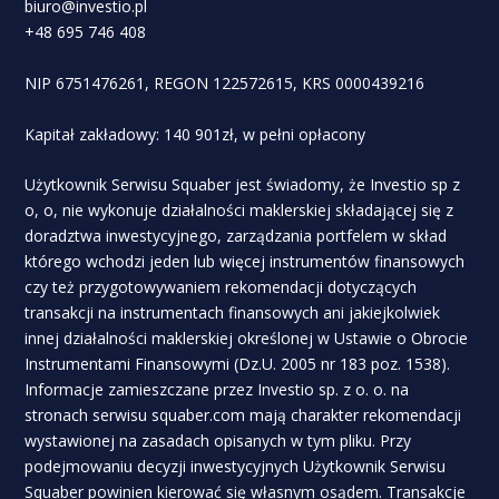
biuro@investio.pl
+48 695 746 408
NIP 6751476261, REGON 122572615, KRS 0000439216
Kapitał zakładowy: 140 901zł, w pełni opłacony
Użytkownik Serwisu Squaber jest świadomy, że Investio sp z
o, o, nie wykonuje działalności maklerskiej składającej się z
doradztwa inwestycyjnego, zarządzania portfelem w skład
którego wchodzi jeden lub więcej instrumentów finansowych
czy też przygotowywaniem rekomendacji dotyczących
transakcji na instrumentach finansowych ani jakiejkolwiek
innej działalności maklerskiej określonej w Ustawie o Obrocie
Instrumentami Finansowymi (Dz.U. 2005 nr 183 poz. 1538).
Informacje zamieszczane przez Investio sp. z o. o. na
stronach serwisu squaber.com mają charakter rekomendacji
wystawionej na zasadach opisanych w tym pliku. Przy
podejmowaniu decyzji inwestycyjnych Użytkownik Serwisu
Squaber powinien kierować się własnym osądem. Transakcje