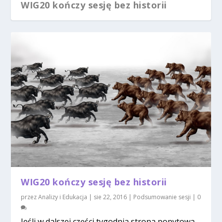
WIG20 kończy sesję bez historii
WIG20 kończy sesję bez historii
przez
Analizy i Edukacja
|
sie 22, 2016
|
Podsumowanie sesji
|
0
Jeśli w dalszej części tygodnia strona popytowa