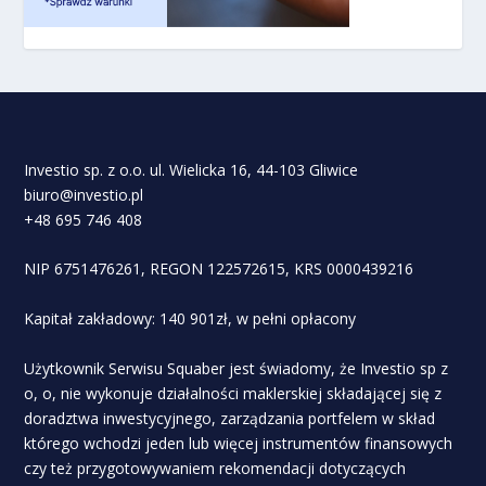
Investio sp. z o.o. ul. Wielicka 16, 44-103 Gliwice
biuro@investio.pl
+48 695 746 408
NIP 6751476261, REGON 122572615, KRS 0000439216
Kapitał zakładowy: 140 901zł, w pełni opłacony
Użytkownik Serwisu Squaber jest świadomy, że Investio sp z
o, o, nie wykonuje działalności maklerskiej składającej się z
doradztwa inwestycyjnego, zarządzania portfelem w skład
którego wchodzi jeden lub więcej instrumentów finansowych
czy też przygotowywaniem rekomendacji dotyczących