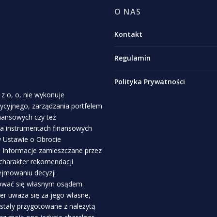
O NAS
Kontakt
Regulamin
Polityka Prywatności
z o, o, nie wykonuje
stycyjnego, zarządzania portfelem
inansowych czy też
a instrumentach finansowych
 w Ustawie o Obrocie
. Informacje zamieszczane przez
 charakter rekomendacji
ejmowaniu decyzji
rować się własnym osądem.
r uważa się za jego własne,
ostały przygotowane z należytą