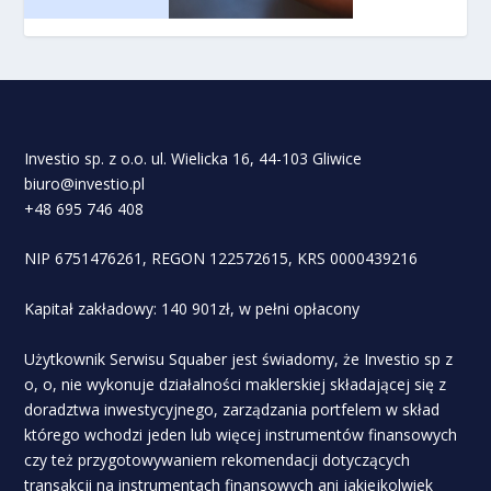
Investio sp. z o.o. ul. Wielicka 16, 44-103 Gliwice
biuro@investio.pl
+48 695 746 408
NIP 6751476261, REGON 122572615, KRS 0000439216
Kapitał zakładowy: 140 901zł, w pełni opłacony
Użytkownik Serwisu Squaber jest świadomy, że Investio sp z
o, o, nie wykonuje działalności maklerskiej składającej się z
doradztwa inwestycyjnego, zarządzania portfelem w skład
którego wchodzi jeden lub więcej instrumentów finansowych
czy też przygotowywaniem rekomendacji dotyczących
transakcji na instrumentach finansowych ani jakiejkolwiek