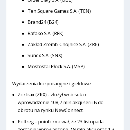
Orzeł Biały S.A. (OBL)
Ten Square Games S.A. (TEN)
Brand24 (B24)
Rafako S.A. (RFK)
Zakład Zremb-Chojnice S.A. (ZRE)
Sunex S.A. (SNX)
Mostostal Płock S.A. (MSP)
Wydarzenia korporacyjne i giełdowe
Zortrax (ZRX) - złożył wniosek o
wprowadzenie 108,7 mln akcji serii B do
obrotu na rynku NewConnect.
Poltreg - poinformował, że 23 listopada
zostanie wprowadzone 2,9 mln akcji oraz 1,3