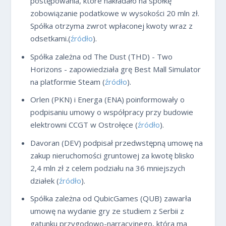
postępowania, które nakładało na spółkę
zobowiązanie podatkowe w wysokości 20 mln zł.
Spółka otrzyma zwrot wpłaconej kwoty wraz z
odsetkami.(
źródło
).
Spółka zależna od The Dust (THD) - Two
Horizons - zapowiedziała grę Best Mall Simulator
na platformie Steam (
źródło
).
Orlen (PKN) i Energa (ENA) poinformowały o
podpisaniu umowy o współpracy przy budowie
elektrowni CCGT w Ostrołęce (
źródło
).
Davoran (DEV) podpisał przedwstępną umowę na
zakup nieruchomości gruntowej za kwotę blisko
2,4 mln zł z celem podziału na 36 mniejszych
działek (
źródło
).
Spółka zależna od QubicGames (QUB) zawarła
umowę na wydanie gry ze studiem z Serbii z
gatunku przygodowo-narracyjnego, która ma