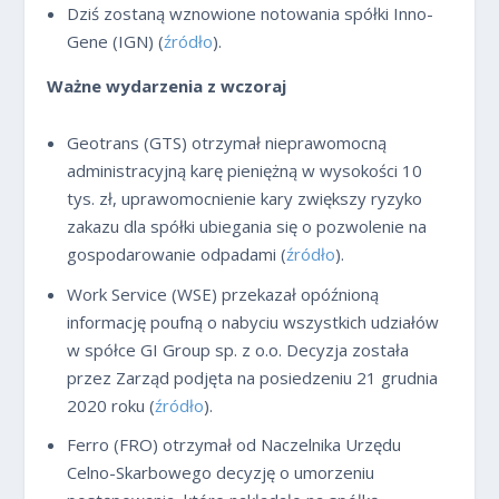
Dziś zostaną wznowione notowania spółki Inno-
Gene (IGN) (
źródło
).
Ważne wydarzenia z wczoraj
Geotrans (GTS) otrzymał nieprawomocną
administracyjną karę pieniężną w wysokości 10
tys. zł, uprawomocnienie kary zwiększy ryzyko
zakazu dla spółki ubiegania się o pozwolenie na
gospodarowanie odpadami (
źródło
).
Work Service (WSE) przekazał opóźnioną
informację poufną o nabyciu wszystkich udziałów
w spółce GI Group sp. z o.o. Decyzja została
przez Zarząd podjęta na posiedzeniu 21 grudnia
2020 roku (
źródło
).
Ferro (FRO) otrzymał od Naczelnika Urzędu
Celno-Skarbowego decyzję o umorzeniu