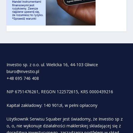
Investio sp. z o.o. ul. Wielicka 16, 44-103 Gliwice
biuro@investio.pl
+48 695 746 408
NIP 6751476261, REGON 122572615, KRS 0000439216
Kapitał zakładowy: 140 901zł, w pełni opłacony
Użytkownik Serwisu Squaber jest świadomy, że Investio sp z
o, o, nie wykonuje działalności maklerskiej składającej się z
doradztwa inwestycyjnego, zarządzania portfelem w skład