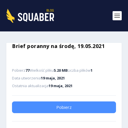
Brief poranny na środę, 19.05.2021
Pobierz
77
Wielkość pliku
5.20 MB
Liczba plików
1
Data utworzenia
19 maja, 2021
Ostatnia aktualizacja
19 maja, 2021
Pobierz