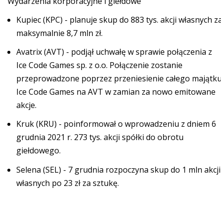
Wydarzenia korporacyjne i giełdowe
Kupiec (KPC) - planuje skup do 883 tys. akcji własnych z
maksymalnie 8,7 mln zł.
Avatrix (AVT) - podjął uchwałę w sprawie połączenia z
Ice Code Games sp. z o.o. Połączenie zostanie
przeprowadzone poprzez przeniesienie całego majątk
Ice Code Games na AVT w zamian za nowo emitowane
akcje.
Kruk (KRU) - poinformował o wprowadzeniu z dniem 6
grudnia 2021 r. 273 tys. akcji spółki do obrotu
giełdowego.
Selena (SEL) - 7 grudnia rozpoczyna skup do 1 mln akcji
własnych po 23 zł za sztukę.