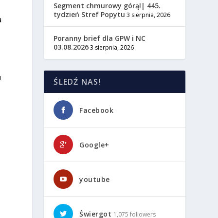
Segment chmurowy górą!| 445.
tydzień Stref Popytu
3 sierpnia, 2026
a
Poranny brief dla GPW i NC
03.08.2026
3 sierpnia, 2026
u
ŚLEDŹ NAS!
Facebook
Google+
youtube
Świergot
1,075 followers