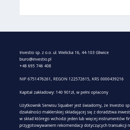
Investio sp. z o.o. ul. Wielicka 16, 44-103 Gliwice
biuro@investio.pl
+48 695 746 408
NIP 6751476261, REGON 122572615, KRS 0000439216
Kapitał zakładowy: 140 901zł, w pełni opłacony
Użytkownik Serwisu Squaber jest świadomy, że Investio sp 
działalności maklerskiej składającej się z doradztwa inwe
w skład którego wchodzi jeden lub więcej instrumentów f
przygotowywaniem rekomendacji dotyczących transakcji n