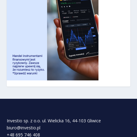
Investio sp. z o.o. ul. Wielicka 16, 44-103 Gliwice
biuro@investio.pl
+48 695 746 408