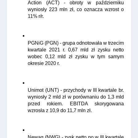
Action (ACT) - obroty w październiku 
wyniosły 223 mln zł, co oznacza wzrost o 
11% r/r.
PGNiG (PGN) - grupa odnotowała w trzecim 
kwartale 2021 r. 0,67 mld zł zysku netto 
wobec 0,12 mld zł zysku w tym samym 
okresie 2020 r.
Unimot (UNT) - przychody w III kwartale br. 
wyniosły 2 mld zł w porównaniu do 1,3 mld 
przed rokiem. EBITDA skorygowana 
wzrosła z 10,9 do 11,7 mln zł. 
Newag (NWG) - zysk netto po w III kwartale 