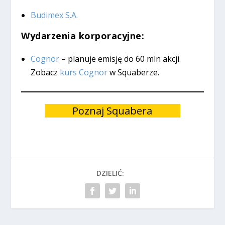
Budimex S.A.
Wydarzenia korporacyjne:
Cognor
– planuje emisję do 60 mln akcji.
Zobacz
kurs Cognor
w Squaberze.
Poznaj Squabera
DZIELIĆ: