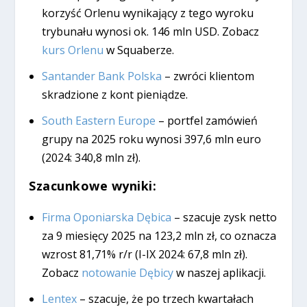
korzyść Orlenu wynikający z tego wyroku
trybunału wynosi ok. 146 mln USD. Zobacz
kurs Orlenu
w Squaberze.
Santander Bank Polska
– zwróci klientom
skradzione z kont pieniądze.
South Eastern Europe
– portfel zamówień
grupy na 2025 roku wynosi 397,6 mln euro
(2024: 340,8 mln zł).
Szacunkowe wyniki:
Firma Oponiarska Dębica
– szacuje zysk netto
za 9 miesięcy 2025 na 123,2 mln zł, co oznacza
wzrost 81,71% r/r (I-IX 2024: 67,8 mln zł).
Zobacz
notowanie Dębicy
w naszej aplikacji.
Lentex
– szacuje, że po trzech kwartałach