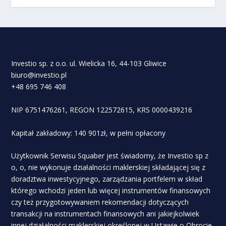
Investio sp. z o.o. ul. Wielicka 16, 44-103 Gliwice
biuro@investio.pl
+48 695 746 408
NIP 6751476261, REGON 122572615, KRS 0000439216
Kapitał zakładowy: 140 901zł, w pełni opłacony
Użytkownik Serwisu Squaber jest świadomy, że Investio sp z
o, o, nie wykonuje działalności maklerskiej składającej się z
doradztwa inwestycyjnego, zarządzania portfelem w skład
którego wchodzi jeden lub więcej instrumentów finansowych
czy też przygotowywaniem rekomendacji dotyczących
transakcji na instrumentach finansowych ani jakiejkolwiek
innej działalności maklerskiej określonej w Ustawie o Obrocie