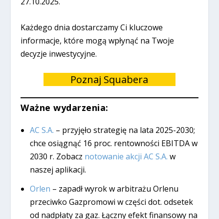
27.10.2025.
Każdego dnia dostarczamy Ci kluczowe
informacje, które mogą wpłynąć na Twoje
decyzje inwestycyjne.
Poznaj Squabera
Ważne wydarzenia:
AC S.A.
– przyjęło strategię na lata 2025-2030;
chce osiągnąć 16 proc. rentowności EBITDA w
2030 r. Zobacz
notowanie akcji AC S.A.
w
naszej aplikacji.
Orlen
– zapadł wyrok w arbitrażu Orlenu
przeciwko Gazpromowi w części dot. odsetek
od nadpłaty za gaz. Łączny efekt finansowy na