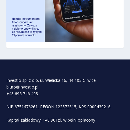
Investio sp. z o.o. ul. Wielicka 16, 44-103 Gliwice
biuro@investio.pl
+48 695 746 408
NIP 6751476261, REGON 122572615, KRS 0000439216
Kapitał zakładowy: 140 901zł, w pełni opłacony