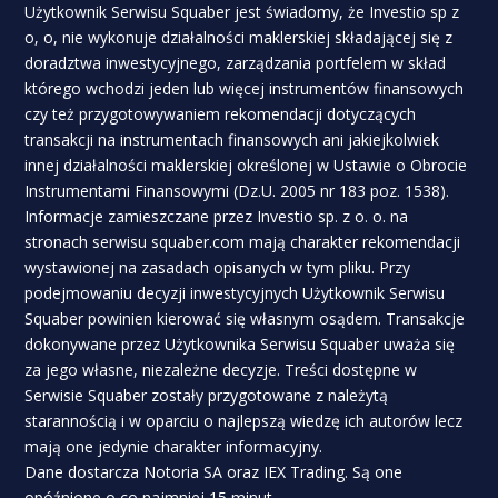
Użytkownik Serwisu Squaber jest świadomy, że Investio sp z
o, o, nie wykonuje działalności maklerskiej składającej się z
doradztwa inwestycyjnego, zarządzania portfelem w skład
którego wchodzi jeden lub więcej instrumentów finansowych
czy też przygotowywaniem rekomendacji dotyczących
transakcji na instrumentach finansowych ani jakiejkolwiek
innej działalności maklerskiej określonej w Ustawie o Obrocie
Instrumentami Finansowymi (Dz.U. 2005 nr 183 poz. 1538).
Informacje zamieszczane przez Investio sp. z o. o. na
stronach serwisu squaber.com mają charakter rekomendacji
wystawionej na zasadach opisanych w tym pliku. Przy
podejmowaniu decyzji inwestycyjnych Użytkownik Serwisu
Squaber powinien kierować się własnym osądem. Transakcje
dokonywane przez Użytkownika Serwisu Squaber uważa się
za jego własne, niezależne decyzje. Treści dostępne w
Serwisie Squaber zostały przygotowane z należytą
starannością i w oparciu o najlepszą wiedzę ich autorów lecz
mają one jedynie charakter informacyjny.
Dane dostarcza Notoria SA oraz IEX Trading. Są one
opóźnione o co najmniej 15 minut.