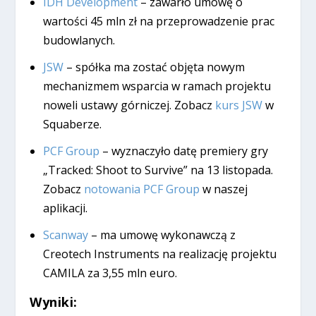
IDH Development
– zawarło umowę o
wartości 45 mln zł na przeprowadzenie prac
budowlanych.
JSW
– spółka ma zostać objęta nowym
mechanizmem wsparcia w ramach projektu
noweli ustawy górniczej. Zobacz
kurs JSW
w
Squaberze.
PCF Group
– wyznaczyło datę premiery gry
„Tracked: Shoot to Survive” na 13 listopada.
Zobacz
notowania PCF Group
w naszej
aplikacji.
Scanway
– ma umowę wykonawczą z
Creotech Instruments na realizację projektu
CAMILA za 3,55 mln euro.
Wyniki: