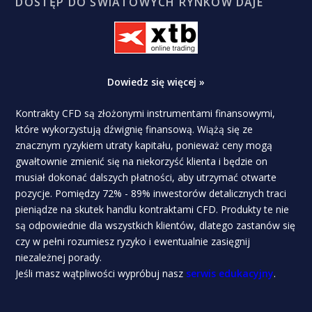
DOSTĘP DO ŚWIATOWYCH RYNKÓW DAJE
Dowiedz się więcej »
Kontrakty CFD są złożonymi instrumentami finansowymi,
które wykorzystują dźwignię finansową. Wiążą się ze
znacznym ryzykiem utraty kapitału, ponieważ ceny mogą
gwałtownie zmienić się na niekorzyść klienta i będzie on
musiał dokonać dalszych płatności, aby utrzymać otwarte
pozycje. Pomiędzy 72% - 89% inwestorów detalicznych traci
pieniądze na skutek handlu kontraktami CFD. Produkty te nie
są odpowiednie dla wszystkich klientów, dlatego zastanów się
czy w pełni rozumiesz ryzyko i ewentualnie zasięgnij
niezależnej porady.
Jeśli masz wątpliwości wypróbuj nasz
serwis edukacyjny
.