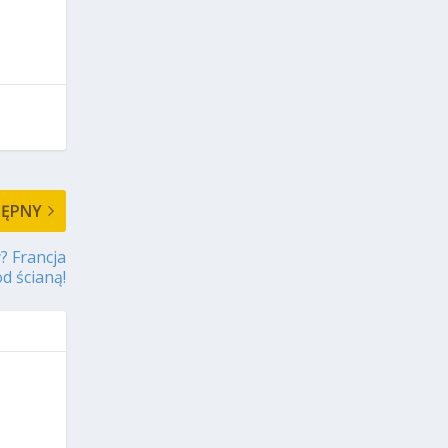
TĘPNY
? Francja
d ścianą!