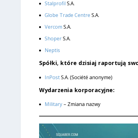
Stalprofil
S.A.
Globe Trade Centre
S.A.
Vercom
S.A.
Shoper
S.A.
Neptis
Spółki, które dzisiaj raportują sw
InPost
S.A. (Société anonyme)
Wydarzenia korporacyjne:
Military
– Zmiana nazwy