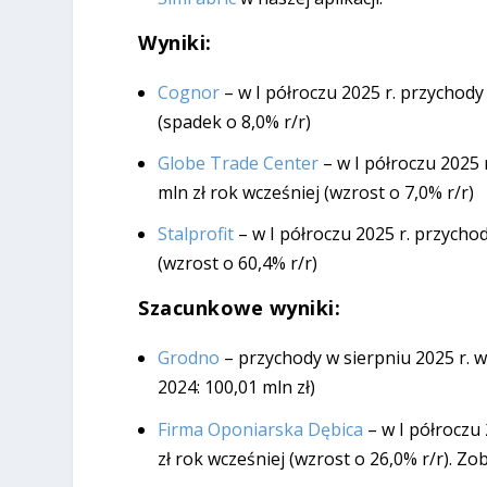
Wyniki:
Cognor
– w I półroczu 2025 r. przychody
(spadek o 8,0% r/r)
Globe Trade Center
– w I półroczu 2025 
mln zł rok wcześniej (wzrost o 7,0% r/r)
Stalprofit
– w I półroczu 2025 r. przychod
(wzrost o 60,4% r/r)
Szacunkowe wyniki:
Grodno
– przychody w sierpniu 2025 r. w
2024: 100,01 mln zł)
Firma Oponiarska Dębica
– w I półroczu 
zł rok wcześniej (wzrost o 26,0% r/r). Z