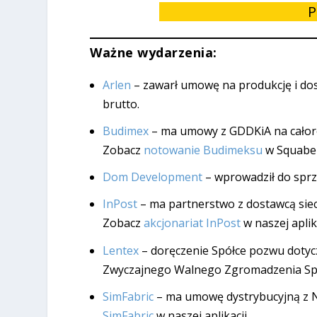
P
Ważne wydarzenia:
Arlen
– zawarł umowę na produkcję i dos
brutto.
Budimex
– ma umowy z GDDKiA na całoro
Zobacz
notowanie Budimeksu
w Squabe
Dom Development
– wprowadził do spr
InPost
– ma partnerstwo z dostawcą siec
Zobacz
akcjonariat InPost
w naszej aplika
Lentex
– doręczenie Spółce pozwu dotyc
Zwyczajnego Walnego Zgromadzenia Spół
SimFabric
– ma umowę dystrybucyjną z N
SimFabric
w naszej aplikacji.