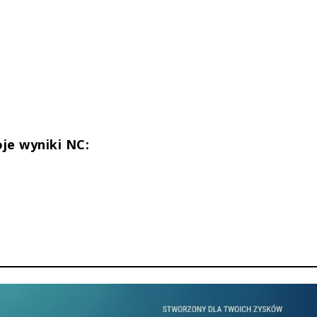
oje wyniki NC: