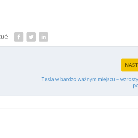
LIĆ:
NAS
Tesla w bardzo ważnym miejscu – wzrosty
po