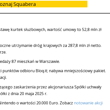
oznaj Squabera
tawę kurtek służbowych, wartość umowy to 52,8 mln zł
czne utrzymanie dróg krajowych za 287,8 mln zł netto.
rze.
zedaży 87 mieszkań w Warszawie.
i punktów odbioru Bloq.it; nabywa mniejszościowy pakiet.
cji.
zącego zaskarżenia przez akcjonariusza Spółki uchwały
ki z dnia 20 maja 2025 r.
intendo o wartości 20.000 Euro. Zobacz
notowanie akcji