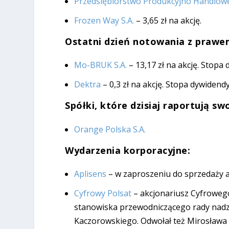
Przedsiębiorstwo Produkcyjno Handlow
Frozen Way S.A.
– 3,65 zł na akcję.
Ostatni dzień notowania z prawem
Mo-BRUK S.A.
– 13,17 zł na akcję. Stopa
Dektra
– 0,3 zł na akcję. Stopa dywidend
Spółki, które dzisiaj raportują s
Orange Polska S.A.
Wydarzenia korporacyjne:
Aplisens
– w zaproszeniu do sprzedaży akc
Cyfrowy Polsat
– akcjonariusz Cyfroweg
stanowiska przewodniczącego rady nadzor
Kaczorowskiego. Odwołał też Mirosława B