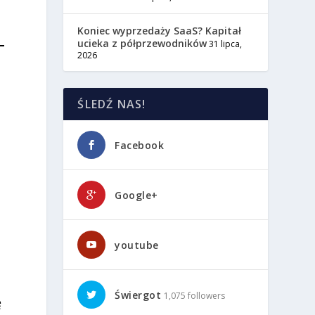
Koniec wyprzedaży SaaS? Kapitał
ucieka z półprzewodników
31 lipca,
2026
ŚLEDŹ NAS!
Facebook
Google+
youtube
z
Świergot
1,075 followers
ę