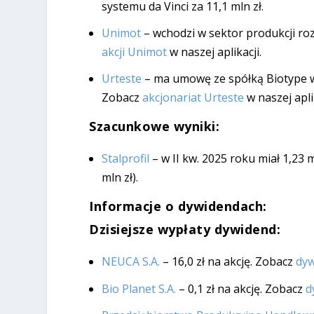
systemu da Vinci za 11,1 mln zł.
Unimot
– wchodzi w sektor produkcji r
akcji Unimot
w naszej aplikacji.
Urteste
– ma umowę ze spółką Biotype ws
Zobacz
akcjonariat Urteste
w naszej aplik
Szacunkowe wyniki:
Stalprofil
– w II kw. 2025 roku miał 1,23 
mln zł).
Informacje o dywidendach:
Dzisiejsze wypłaty dywidend:
NEUCA S.A.
– 16,0 zł na akcję. Zobacz
dyw
Bio Planet S.A.
– 0,1 zł na akcję. Zobacz
d