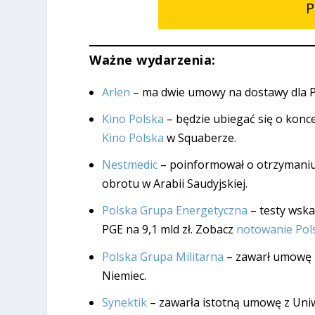
P
Ważne wydarzenia:
Arlen
– ma dwie umowy na dostawy dla Pol
Kino Polska
– będzie ubiegać się o konc
Kino Polska
w Squaberze.
Nestmedic
– poinformował o otrzymani
obrotu w Arabii Saudyjskiej.
Polska Grupa Energetyczna
– testy wska
PGE na 9,1 mld zł. Zobacz
notowanie Pol
Polska Grupa Militarna
– zawarł umowę 
Niemiec.
Synektik
– zawarła istotną umowę z Uni