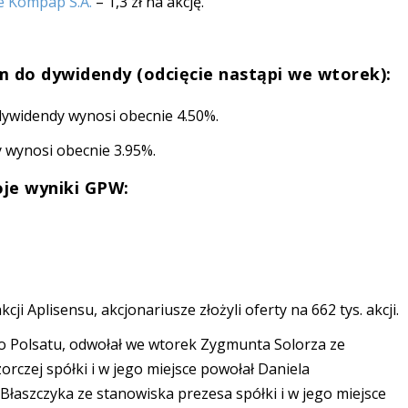
e Kompap S.A.
– 1,3 zł na akcję.
 do dywidendy (odcięcie nastąpi we wtorek):
 dywidendy wynosi obecnie 4.50%.
y wynosi obecnie 3.95%.
woje wyniki GPW:
ji Aplisensu, akcjonariusze złożyli oferty na 662 tys. akcji.
o Polsatu, odwołał we wtorek Zygmunta Solorza ze
czej spółki i w jego miejsce powołał Daniela
łaszczyka ze stanowiska prezesa spółki i w jego miejsce