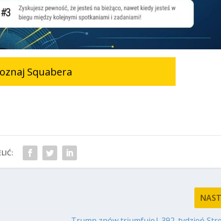
oznaj Squabera
LIĆ:
NAS
Trump znów triumfuje| 392. tydzień Str