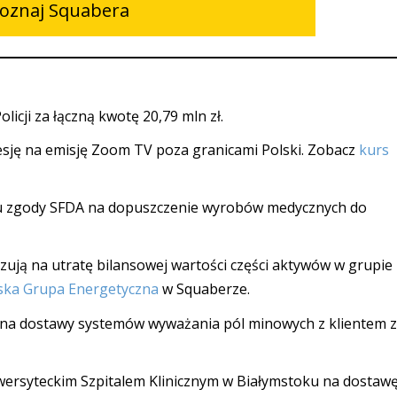
oznaj Squabera
icji za łączną kwotę 20,79 mln zł.
esję na emisję Zoom TV poza granicami Polski. Zobacz
kurs
u zgody SFDA na dopuszczenie wyrobów medycznych do
zują na utratę bilansowej wartości części aktywów w grupie
ska Grupa Energetyczna
w Squaberze.
na dostawy systemów wyważania pól minowych z klientem 
wersyteckim Szpitalem Klinicznym w Białymstoku na dostaw