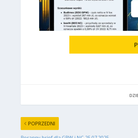
P
DZIE
POPRZEDNI
Poranny brief dla GPW i NC 25.07.2025