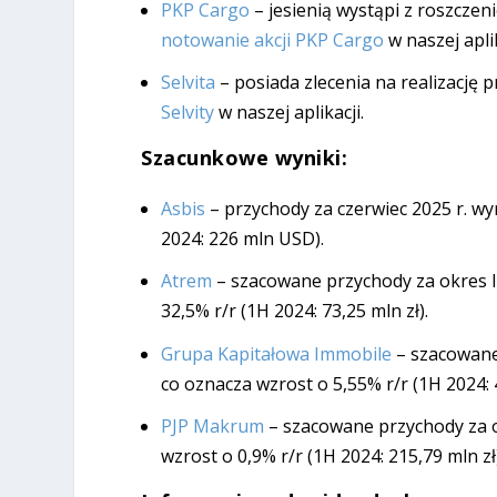
PKP Cargo
– jesienią wystąpi z roszcze
notowanie akcji PKP Cargo
w naszej aplik
Selvita
– posiada zlecenia na realizację 
Selvity
w naszej aplikacji.
Szacunkowe wyniki:
Asbis
– przychody za czerwiec 2025 r. wy
2024: 226 mln USD).
Atrem
– szacowane przychody za okres I 
32,5% r/r (1H 2024: 73,25 mln zł).
Grupa Kapitałowa Immobile
– szacowane 
co oznacza wzrost o 5,55% r/r (1H 2024: 4
PJP Makrum
– szacowane przychody za ok
wzrost o 0,9% r/r (1H 2024: 215,79 mln zł