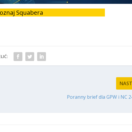
oznaj Squabera
LIĆ:
NAS
Poranny brief dla GPW i NC 2