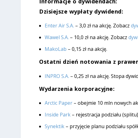
Informacje o dywidendach:
Dzisiejsze wypłaty dywidend:
Enter Air S.A.
– 3,0 zł na akcję. Zobacz
dy
Wawel S.A.
– 10,0 zł na akcję. Zobacz
dyw
MakoLab
– 0,15 zł na akcję.
Ostatni dzień notowania z prawem
INPRO S.A.
– 0,25 zł na akcję. Stopa dyw
Wydarzenia korporacyjne:
Arctic Paper
– obejmie 10 mln nowych akc
Inside Park
– rejestracja podziału (splitu
Synektik
– przyjęcie planu podziału spół