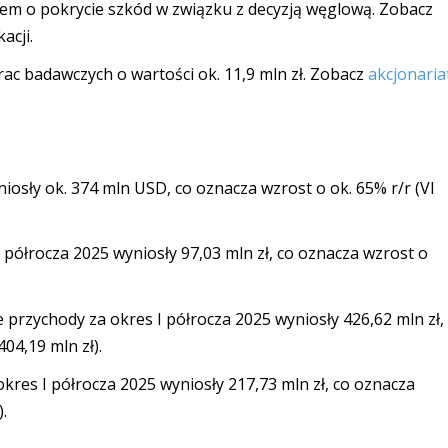
niem o pokrycie szkód w związku z decyzją węglową. Zobacz
acji.
prac badawczych o wartości ok. 11,9 mln zł. Zobacz
akcjonaria
niosły ok. 374 mln USD, co oznacza wzrost o ok. 65% r/r (VI
półrocza 2025 wyniosły 97,03 mln zł, co oznacza wzrost o
przychody za okres I półrocza 2025 wyniosły 426,62 mln zł,
04,19 mln zł).
res I półrocza 2025 wyniosły 217,73 mln zł, co oznacza
).