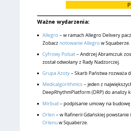
P
Ważne wydarzenia:
Allegro
– w ramach Allegro Delivery pacz
Zobacz
notowanie Allegro
w Squaberze.
Cyfrowy Polsat
– Andrzej Abramczuk zos
został odwołany z Rady Nadzorczej.
Grupa Azoty
– Skarb Państwa rozważa do
Medicalgorithmics
– jeden z największyc
DeepRhythmPlatform (DRP) do analizy 
Mirbud
– podpisanie umowy na budowę łą
Orlen
– w Rafinerii Gdańskiej powstanie
Orlenu
w Squaberze.