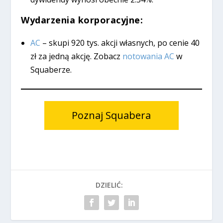
Wydarzenia korporacyjne:
AC
– skupi 920 tys. akcji własnych, po cenie 40
zł za jedną akcję. Zobacz
notowania AC
w
Squaberze.
Poznaj Squabera
DZIELIĆ: