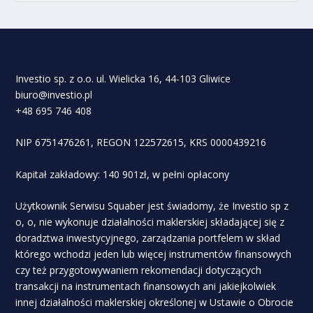
Investio sp. z o.o. ul. Wielicka 16, 44-103 Gliwice
biuro@investio.pl
+48 695 746 408
NIP 6751476261, REGON 122572615, KRS 0000439216
Kapitał zakładowy: 140 901zł, w pełni opłacony
Użytkownik Serwisu Squaber jest świadomy, że Investio sp z
o, o, nie wykonuje działalności maklerskiej składającej się z
doradztwa inwestycyjnego, zarządzania portfelem w skład
którego wchodzi jeden lub więcej instrumentów finansowych
czy też przygotowywaniem rekomendacji dotyczących
transakcji na instrumentach finansowych ani jakiejkolwiek
innej działalności maklerskiej określonej w Ustawie o Obrocie