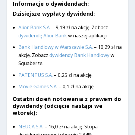
Informacje o dywidendach:
Dzisiejsze wypłaty dywidend:
Alior Bank S.A.
– 9,19 zł na akcję. Zobacz
dywidendę Alior Bank
w naszej aplikacji.
Bank Handlowy w Warszawie S.A.
– 10,29 zł na
akcję. Zobacz
dywidendy Bank Handlowy
w
Squaberze.
PATENTUS S.A.
– 0,25 zł na akcję.
Movie Games S.A.
– 0,1 zł na akcję.
Ostatni dzień notowania z prawem do
dywidendy (odcięcie nastąpi we
wtorek):
NEUCA S.A.
– 16,0 zł na akcję. Stopa
dywidendy wynosi obecnie 2.34%.