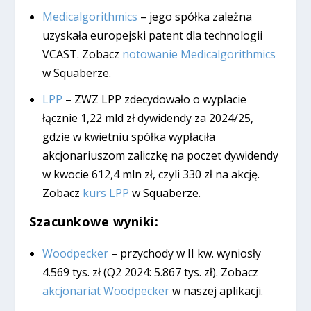
Medicalgorithmics
– jego spółka zależna
uzyskała europejski patent dla technologii
VCAST. Zobacz
notowanie Medicalgorithmics
w Squaberze.
LPP
– ZWZ LPP zdecydowało o wypłacie
łącznie 1,22 mld zł dywidendy za 2024/25,
gdzie w kwietniu spółka wypłaciła
akcjonariuszom zaliczkę na poczet dywidendy
w kwocie 612,4 mln zł, czyli 330 zł na akcję.
Zobacz
kurs LPP
w Squaberze.
Szacunkowe wyniki:
Woodpecker
– przychody w II kw. wyniosły
4.569 tys. zł (Q2 2024: 5.867 tys. zł). Zobacz
akcjonariat Woodpecker
w naszej aplikacji.