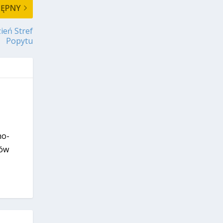
TĘPNY
ień Stref
Popytu
no-
rów