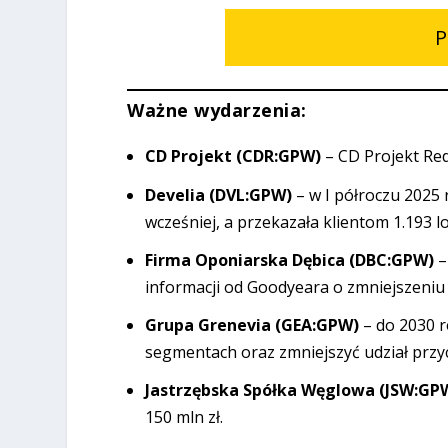
P
Ważne wydarzenia:
CD Projekt (CDR:GPW)
– CD Projekt Re
Develia (DVL:GPW)
– w I półroczu 2025 
wcześniej, a przekazała klientom 1.193 
Firma Oponiarska Dębica (DBC:GPW)
–
informacji od Goodyeara o zmniejszeni
Grupa Grenevia (GEA:GPW)
– do 2030 
segmentach oraz zmniejszyć udział prz
Jastrzębska Spółka Węglowa (JSW:GP
150 mln zł.