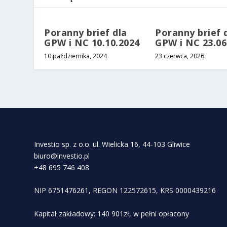
Poranny brief dla
Poranny brief 
GPW i NC 10.10.2024
GPW i NC 23.06
10 października, 2024
23 czerwca, 2026
Investio sp. z o.o. ul. Wielicka 16, 44-103 Gliwice
biuro@investio.pl
+48 695 746 408
NIP 6751476261, REGON 122572615, KRS 0000439216
Kapitał zakładowy: 140 901zł, w pełni opłacony