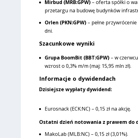
Mirbud (MRB:GPW)
– oferta spółki o w
przetargu na budowę budynków infrastr
Orlen (PKN:GPW)
– pełne przywrócenie 
dni.
Szacunkowe wyniki
Grupa BoomBit (BBT:GPW)
– w czerwcu
wzrost o 0,3% m/m (maj: 15,95 mln zł).
Informacje o dywidendach
Dzisiejsze wypłaty dywidend:
Eurosnack (ECK:NC) – 0,15 zł na akcję.
Ostatni dzień notowania z prawem do d
MakoLab (MLB:NC) – 0,15 zł (3,01%).