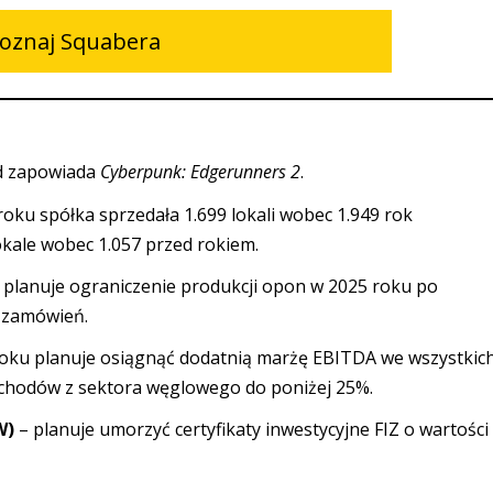
oznaj Squabera
d zapowiada
Cyberpunk: Edgerunners 2
.
roku spółka sprzedała 1.699 lokali wobec 1.949 rok
lokale wobec 1.057 przed rokiem.
 planuje ograniczenie produkcji opon w 2025 roku po
u zamówień.
roku planuje osiągnąć dodatnią marżę EBITDA we wszystkic
ychodów z sektora węglowego do poniżej 25%.
W)
– planuje umorzyć certyfikaty inwestycyjne FIZ o wartości