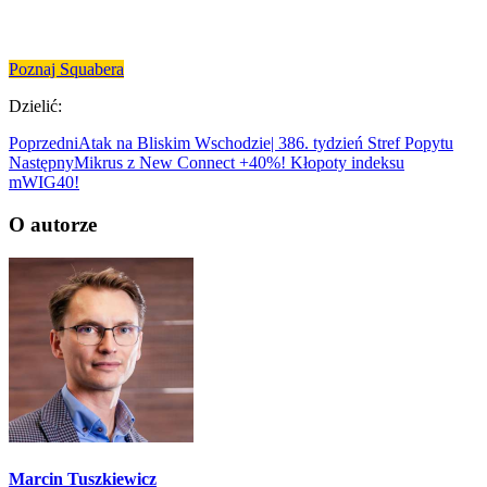
Poznaj Squabera
Dzielić:
Poprzedni
Atak na Bliskim Wschodzie| 386. tydzień Stref Popytu
Następny
Mikrus z New Connect +40%! Kłopoty indeksu
mWIG40!
O autorze
Marcin Tuszkiewicz