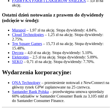
FABRYKA FARB I LAKIERÓW ŚNIEŻKA
– 3,0 zł na
akcję.
Ostatni dzień notowania z prawem do dywidendy
(odcięcie w środę):
Murapol
– 1,97 zł na akcję. Stopa dywidendy: 4.84%.
Cloud Technologies
– 1,25 zł na akcję. Stopa dywidendy:
2.75%.
Ten Square Games
– 15,73 zł na akcję. Stopa dywidendy:
15.48%.
Decora
– 4,0 zł na akcję. Stopa dywidendy: 5.10%.
Elektrotim
– 2,5 zł na akcję. Stopa dywidendy: 5.09%.
SEKO
– 0,71 zł na akcję. Stopa dywidendy: 7.70%.
Wydarzenia korporacyjne:
QNA Technology
– przeniesienie notowań z NewConnect na
główny rynek GPW zaplanowane na 25 czerwca.
Santander Bank Polska
– przedwstępna umowa sprzedaży
60% udziałów w Santander Consumer Bank za 3,105 mld zł
do Santander Consumer Finance.