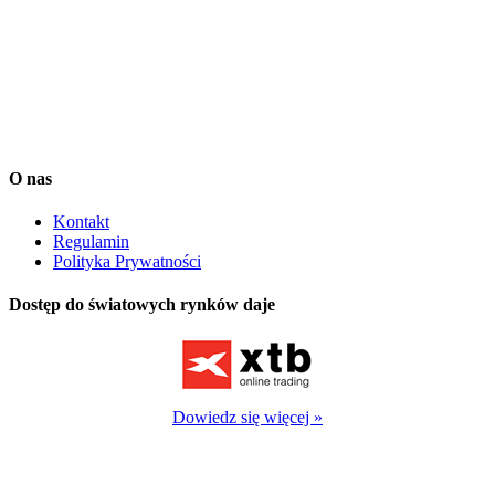
osądem. Transakcje dokonywane przez Użytkownika Serwisu
Squaber uważa się za jego własne, niezależne decyzje. Treści
dostępne w Serwisie Squaber zostały przygotowane z należytą
starannością i w oparciu o najlepszą wiedzę ich autorów lecz mają
one jedynie charakter informacyjny.
Dane dostarcza Notoria SA oraz IEX Trading. Są one opóźnione o
co najmniej 15 minut.
O nas
Kontakt
Regulamin
Polityka Prywatności
Dostęp do światowych rynków daje
Dowiedz się więcej »
Kontrakty CFD są złożonymi instrumentami finansowymi, które
wykorzystują dźwignię finansową. Wiążą się ze znacznym
ryzykiem utraty kapitału, ponieważ ceny mogą gwałtownie zmienić