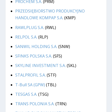
PROCHEM S.A.
(PRM)
PRZEDSIĘBIORSTWO PRODUKCYJNO
HANDLOWE KOMPAP S.A.
(KMP)
RAWLPLUG S.A.
(RWL)
RELPOL S.A.
(RLP)
SANWIL HOLDING S.A.
(SNW)
SFINKS POLSKA S.A.
(SFS)
SKYLINE INVESTMENT S.A.
(SKL)
STALPROFIL S.A.
(STF)
T-Bull SA (GPW)
(TBL)
TESGAS S.A.
(TSG)
TRANS POLONIA S.A.
(TRN)