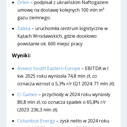
Orlen
– podpisał z ukraińskim Naftogazem
umowę na dostawę kolejnych 100 mln m³
gazu ziemnego.
Żabka
– uruchomiła centrum logistyczne w
Kątach Wrocławskich, gdzie docelowo
powstanie ok. 600 miejsc pracy.
Wyniki:
Asseco South Eastern Europe
– EBITDA w I
kw. 2025 roku wyniosła 74,8 mln zł, co
oznacza wzrost o 5,3% r/r (Q1 2024: 71 mln zł).
CI Games
– przychody w 2024 roku wyniosły
80,8 mln zł, co oznacza spadek o 65,8% r/r
(2023: 236,3 mln zł).
Columbus Energy
– zysk netto w 2024 roku