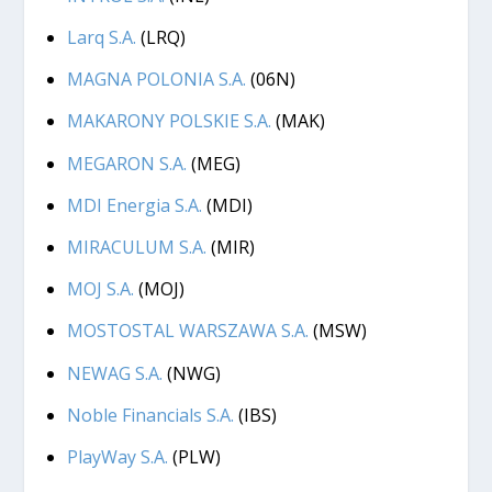
Larq S.A.
(LRQ)
MAGNA POLONIA S.A.
(06N)
MAKARONY POLSKIE S.A.
(MAK)
MEGARON S.A.
(MEG)
MDI Energia S.A.
(MDI)
MIRACULUM S.A.
(MIR)
MOJ S.A.
(MOJ)
MOSTOSTAL WARSZAWA S.A.
(MSW)
NEWAG S.A.
(NWG)
Noble Financials S.A.
(IBS)
PlayWay S.A.
(PLW)