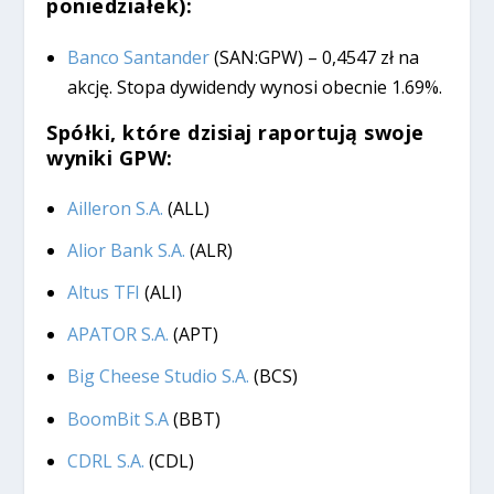
poniedziałek):
Banco Santander
(SAN:GPW) – 0,4547 zł na
akcję. Stopa dywidendy wynosi obecnie 1.69%.
Spółki, które dzisiaj raportują swoje
wyniki GPW:
Ailleron S.A.
(ALL)
Alior Bank S.A.
(ALR)
Altus TFI
(ALI)
APATOR S.A.
(APT)
Big Cheese Studio S.A.
(BCS)
BoomBit S.A
(BBT)
CDRL S.A.
(CDL)