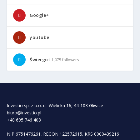
Google+
youtube
Świergot
1,075 followers
Investio sp. z o.o. ul. Wielicka 16, 44-103 Gliwice
biuro@investio.pl
+48 695 746 408
NIP 6751476261, REGON 122572615, KRS 0000439216