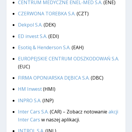
CENTRUM MEDYCZNE ENEL-MED S.A.
(ENE)
CZERWONA TOREBKA S.A.
(CZT)
Dekpol S.A.
(DEK)
ED invest S.A.
(EDI)
Esotiq & Henderson S.A.
(EAH)
EUROPEJSKIE CENTRUM ODSZKODOWAŃ S.A.
(EUC)
FIRMA OPONIARSKA DĘBICA S.A.
(DBC)
HM Inwest
(HMI)
INPRO S.A.
(INP)
Inter Cars S.A.
(CAR) – Zobacz notowanie
akcji
Inter Cars
w naszej aplikacji.
INTROL S.A.
(INL)