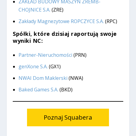
ZAKŁAD BUDOWY MASZYN ZREMB-
CHOJNICE S.A.
(ZRE)
Zakłady Magnezytowe ROPCZYCE S.A.
(RPC)
Spółki, które dzisiaj raportują swoje
wyniki NC:
Partner-Nieruchomości
(PRN)
genXone S.A.
(GX1)
NWAI Dom Maklerski
(NWA)
Baked Games S.A.
(BKD)
Poznaj Squabera