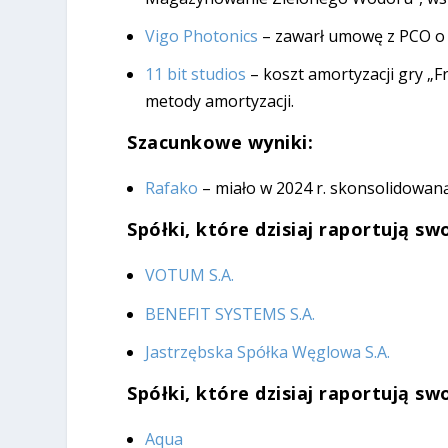
Vigo Photonics
– zawarł umowę z PCO o 
11 bit studios
– koszt amortyzacji gry „F
metody amortyzacji.
Szacunkowe wyniki:
Rafako
– miało w 2024 r. skonsolidowaną
Spółki, które dzisiaj raportują s
VOTUM S.A.
BENEFIT SYSTEMS S.A.
Jastrzębska Spółka Węglowa S.A.
Spółki, które dzisiaj raportują sw
Aqua