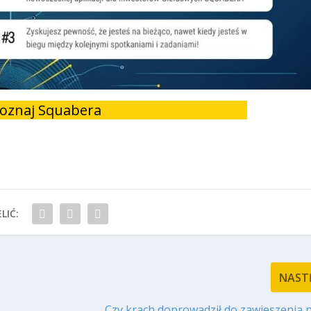
oznaj Squabera
LIĆ:
NAST
Czy krach doprowadził do zawieszenia