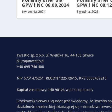
Poranny brief dla
Poranny brief 
GPW i NC 06.09.2024
GPW i NC 08.12
6 września, 2024
8 grudnia, 2025
Investio sp. z o.o. ul. Wielicka 16, 44-103 Gliwice
biuro@investio.pl
+48 695 746 408
NIP 6751476261, REGON 122572615, KRS 0000439216
Kapitał zakładowy: 140 901zł, w pełni opłacony
Użytkownik Serwisu Squaber jest świadomy, że Investio sp 
działalności maklerskiej składającej się z doradztwa inwe