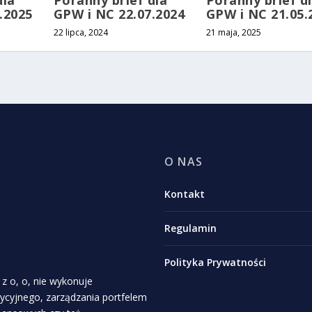
dla
Poranny brief dla
Poranny brief d
.2025
GPW i NC 22.07.2024
GPW i NC 21.05.
22 lipca, 2024
21 maja, 2025
O NAS
Kontakt
Regulamin
Polityka Prywatności
z o, o, nie wykonuje
stycyjnego, zarządzania portfelem