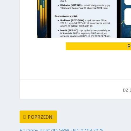
P
DZIE
POPRZEDNI
Poranny brief dla GPW i NC 07.04.2025