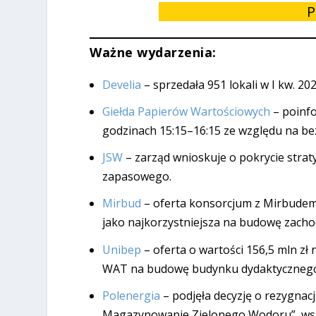
P
Ważne wydarzenia:
Develia
– sprzedała 951 lokali w I kw. 20
Giełda Papierów Wartościowych
– poinf
godzinach 15:15–16:15 ze względu na b
JSW
– zarząd wnioskuje o pokrycie straty
zapasowego.
Mirbud
– oferta konsorcjum z Mirbudem 
jako najkorzystniejsza na budowę zacho
Unibep
– oferta o wartości 156,5 mln zł
WAT na budowę budynku dydaktyczneg
Polenergia
– podjęła decyzję o rezygnacj
Magazynowanie Zielonego Wodoru”, ws