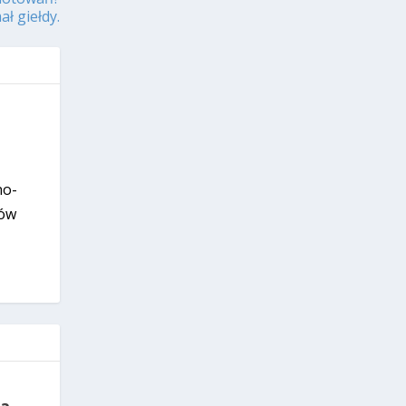
ł giełdy.
no-
rów