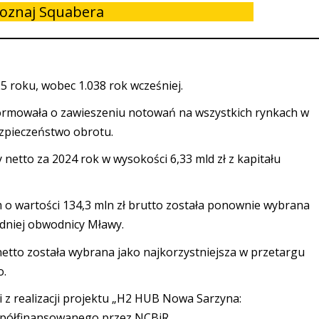
oznaj Squabera
25 roku, wobec 1.038 rok wcześniej.
ormowała o zawieszeniu notowań na wszystkich rynkach w
ezpieczeństwo obrotu.
 netto za 2024 rok w wysokości 6,33 mld zł z kapitału
o wartości 134,3 mln zł brutto została ponownie wybrana
dniej obwodnicy Mławy.
 netto została wybrana jako najkorzystniejsza w przetargu
o.
i z realizacji projektu „H2 HUB Nowa Sarzyna:
półfinansowanego przez NCBiR.