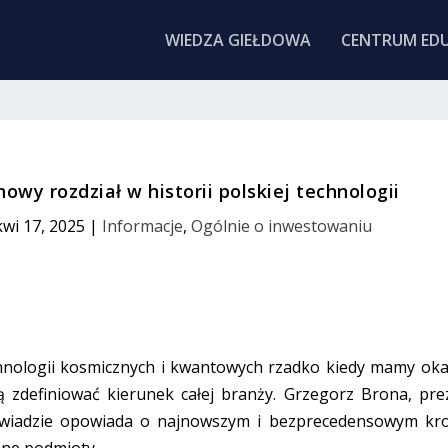
WIEDZA GIEŁDOWA
CENTRUM EDU
owy rozdział w historii polskiej technologii
kwi 17, 2025
|
Informacje
,
Ogólnie o inwestowaniu
chnologii kosmicznych i kwantowych rzadko kiedy mamy oka
ą zdefiniować kierunek całej branży. Grzegorz Brona, pre
ywiadzie opowiada o najnowszym i bezprecedensowym kr
eżne podmioty.