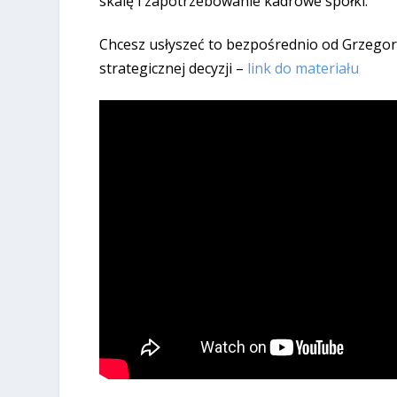
skalę i zapotrzebowanie kadrowe spółki.
Chcesz usłyszeć to bezpośrednio od Grzegor
strategicznej decyzji
–
link do materiału