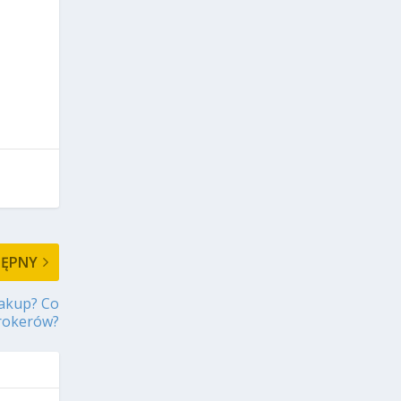
TĘPNY
zakup? Co
brokerów?