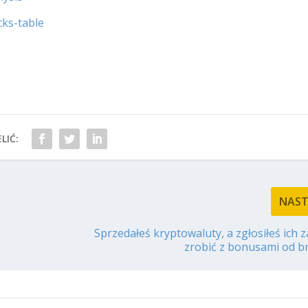
cks-table
LIĆ:
NAS
Sprzedałeś kryptowaluty, a zgłosiłeś ich 
zrobić z bonusami od 