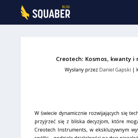
Creotech: Kosmos, kwanty i n
Wysłany przez
Daniel Gapski
|
W świecie dynamicznie rozwijających się te
przyjrzeć się z bliska decyzjom, które mog
Creotech Instruments, w ekskluzywnym w
spółki – podziale działalności na dwa niezal