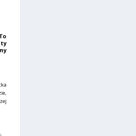
 To
kty
my
cka
ie,
zej
,