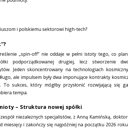
ariuszom i polskiemu sektorowi high-tech?
k”?
eślenie „spin-off” nie oddaje w pełni istoty tego, co plan
ółki podporządkowanej drugiej, lecz stworzenie dw
ytów. Jeden skoncentrowany na technologiach kosmiczny
długo, ale impulsem były dwa imponujące kontrakty kosmic
. To sukces, który mógłby przysłonić rozwijającą się ga
abiera tempa.
mioty – Struktura nowej spółki
espół niezależnych specjalistów, z Anną Kamińską, dokto
od miesięcy i zakończy się najpóźniej na początku 2026 roku