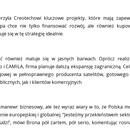
rzyła Creotechowi kluczowe projekty, które mają zapew
opa chce nie tylko finansować rozwój, ale również kupo
e się w tę strategię idealnie.
ść również maluje się w jasnych barwach. Oprócz realiza
 CAMILA, firma planuje dalszą ekspansję zagraniczną. Ce
ojowej w pełnoprawnego producenta satelitów, gotowego
blicznych, jak i klientów komercyjnych.
ny manewr biznesowy, ale też wyraz wiary w to, że Polska m
nie europejskiej i globalnej. “Jesteśmy przekleństwem sekt
udzi”, mówi Brona pół żartem, pół serio, komentując rosn