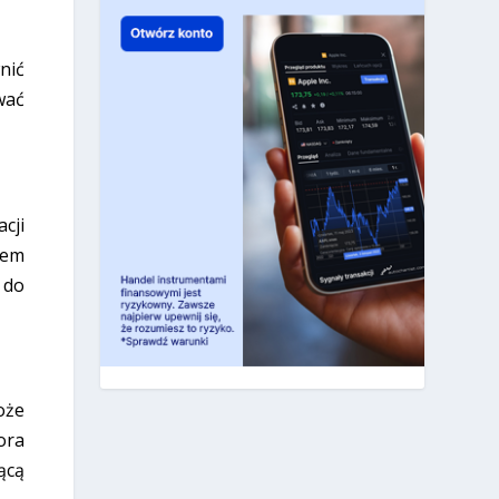
nić
wać
cji
lem
 do
oże
ora
ącą