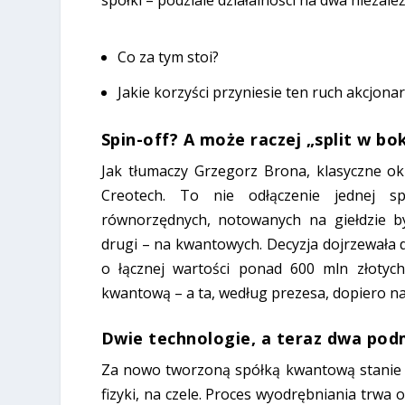
Co za tym stoi?
Jakie korzyści przyniesie ten ruch akcjon
Spin-off? A może raczej „split w bo
Jak tłumaczy Grzegorz Brona, klasyczne okr
Creotech. To nie odłączenie jednej sp
równorzędnych, notowanych na giełdzie b
drugi – na kwantowych. Decyzja dojrzewała 
o łącznej wartości ponad 600 mln złotych
kwantową – a ta, według prezesa, dopiero n
Dwie technologie, a teraz dwa pod
Za nowo tworzoną spółką kwantową stanie z
fizyki, na czele. Proces wyodrębniania trwa 