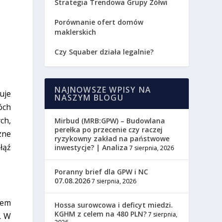
Strategia Trendowa Grupy Żółwi
Porównanie ofert domów
maklerskich
Czy Squaber działa legalnie?
NAJNOWSZE WPISY NA
uje
NASZYM BLOGU
óch
ch,
Mirbud (MRB:GPW) – Budowlana
perełka po przecenie czy raczej
zne
ryzykowny zakład na państwowe
łąź
inwestycje? | Analiza
7 sierpnia, 2026
Poranny brief dla GPW i NC
07.08.2026
7 sierpnia, 2026
rem
Hossa surowcowa i deficyt miedzi.
KGHM z celem na 480 PLN?
7 sierpnia,
. W