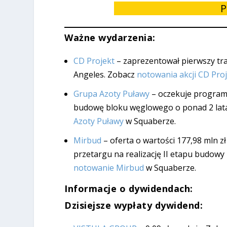
P
Ważne wydarzenia:
CD Projekt
– zaprezentował pierwszy tra
Angeles. Zobacz
notowania akcji CD Pro
Grupa Azoty Puławy
– oczekuje program
budowę bloku węglowego o ponad 2 lat
Azoty Puławy
w Squaberze.
Mirbud
– oferta o wartości 177,98 mln z
przetargu na realizację II etapu budo
notowanie Mirbud
w Squaberze.
Informacje o dywidendach:
Dzisiejsze wypłaty dywidend: