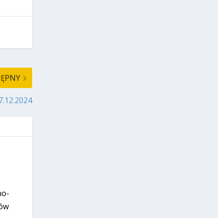
TĘPNY
7.12.2024
no-
rów