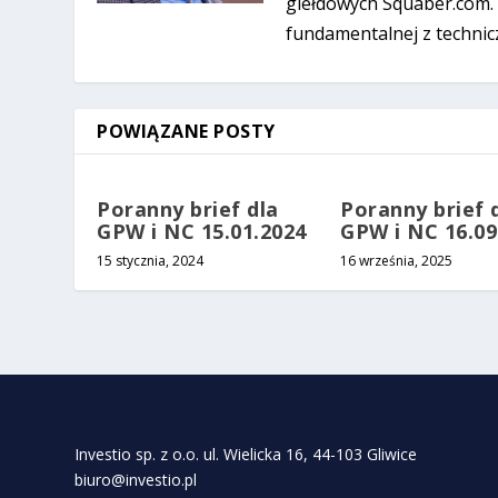
giełdowych Squaber.com. 
fundamentalnej z technic
POWIĄZANE POSTY
Poranny brief dla
Poranny brief 
GPW i NC 15.01.2024
GPW i NC 16.09
15 stycznia, 2024
16 września, 2025
Investio sp. z o.o. ul. Wielicka 16, 44-103 Gliwice
biuro@investio.pl