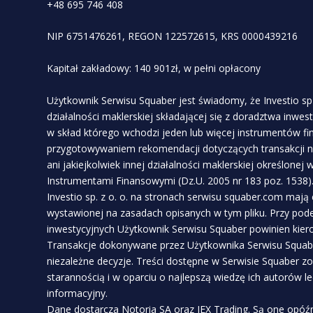
+48 695 746 408
NIP 6751476261, REGON 122572615, KRS 0000439216
Kapitał zakładowy: 140 901zł, w pełni opłacony
Użytkownik Serwisu Squaber jest świadomy, że Investio sp 
działalności maklerskiej składającej się z doradztwa inwe
w skład którego wchodzi jeden lub więcej instrumentów f
przygotowywaniem rekomendacji dotyczących transakcji n
ani jakiejkolwiek innej działalności maklerskiej określonej
Instrumentami Finansowymi (Dz.U. 2005 nr 183 poz. 1538)
Investio sp. z o. o. na stronach serwisu squaber.com mają
wystawionej na zasadach opisanych w tym pliku. Przy pod
inwestycyjnych Użytkownik Serwisu Squaber powinien kie
Transakcje dokonywane przez Użytkownika Serwisu Squabe
niezależne decyzje. Treści dostępne w Serwisie Squaber z
starannością i w oparciu o najlepszą wiedzę ich autorów l
informacyjny.
Dane dostarcza Notoria SA oraz IEX Trading. Są one opóźn