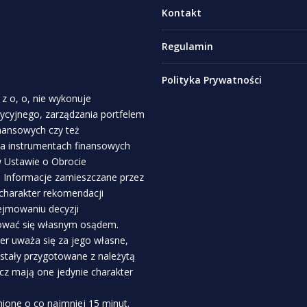
Kontakt
Regulamin
Polityka Prywatności
z o, o, nie wykonuje
stycyjnego, zarządzania portfelem
inansowych czy też
a instrumentach finansowych
 w Ustawie o Obrocie
. Informacje zamieszczane przez
 charakter rekomendacji
ejmowaniu decyzji
rować się własnym osądem.
r uważa się za jego własne,
ostały przygotowane z należytą
ecz mają one jedynie charakter
ione o co najmniej 15 minut.