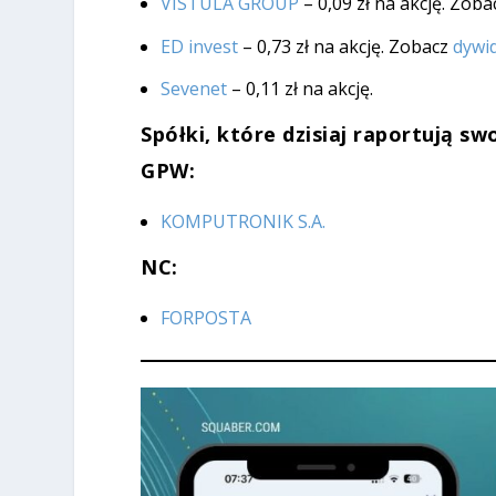
VISTULA GROUP
– 0,09 zł na akcję. Zob
ED invest
– 0,73 zł na akcję. Zobacz
dywi
Sevenet
– 0,11 zł na akcję.
Spółki, które dzisiaj raportują sw
GPW:
KOMPUTRONIK S.A.
NC:
FORPOSTA