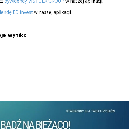
acz
dywidendy VISTULA GROUP
w naszej aplikacji.
dendę ED invest
w naszej aplikacji.
oje wyniki: