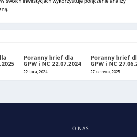
W swoich inwestycjach wykorzystuje połączenie analizy
zną.
dla
Poranny brief dla
Poranny brief d
.2025
GPW i NC 22.07.2024
GPW i NC 27.06.
22 lipca, 2024
27 czerwca, 2025
O NAS