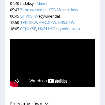
04:40 Indeksy i
Miedź
05:43
Zaproszenie na XTB Masterclass
06:45
BHW:GPW
(dywidenda)
12:50
TEN:GPW
,
AMC:GPW
,
BRS:GPW
18:05
CCJ:NYSE
,
NXE:NYSE
i
rynek uranu
Polecamy również: