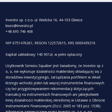
Investio sp. z o.o. ul. Wielicka 16, 44-103 Gliwice
biuro@investio.pl
+48 695 746 408
NIP 6751476261, REGON 122572615, KRS 0000439216
Kapitał zakładowy: 140 901zł, w pełni opłacony
Użytkownik Serwisu Squaber jest świadomy, że Investio sp z
o, o, nie wykonuje działalności maklerskiej składającej się z
doradztwa inwestycyjnego, zarządzania portfelem w skład
którego wchodzi jeden lub więcej instrumentów finansowych
czy też przygotowywaniem rekomendacji dotyczących
transakcji na instrumentach finansowych ani jakiejkolwiek
innej działalności maklerskiej określonej w Ustawie o Obrocie
Instrumentami Finansowymi (Dz.U. 2005 nr 183 poz. 1538).
Informacje zamieszczane przez Investio sp. z o. o. na