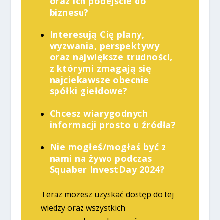
oraz ich podejście do
biznesu?
Interesują Cię plany,
wyzwania, perspektywy
oraz największe trudności,
z którymi zmagają się
najciekawsze obecnie
spółki giełdowe?
Chcesz wiarygodnych
informacji prosto u źródła?
Nie mogłeś/mogłaś być z
nami na żywo podczas
Squaber InvestDay 2024?
Teraz możesz uzyskać dostęp do tej
wiedzy oraz wszystkich