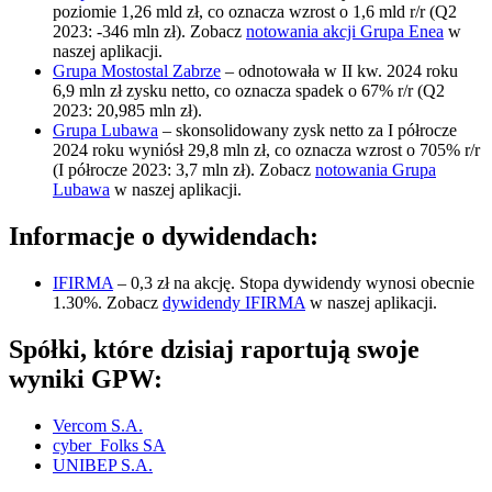
poziomie 1,26 mld zł, co oznacza wzrost o 1,6 mld r/r (Q2
2023: -346 mln zł). Zobacz
notowania akcji Grupa Enea
w
naszej aplikacji.
Grupa Mostostal Zabrze
– odnotowała w II kw. 2024 roku
6,9 mln zł zysku netto, co oznacza spadek o 67% r/r (Q2
2023: 20,985 mln zł).
Grupa Lubawa
– skonsolidowany zysk netto za I półrocze
2024 roku wyniósł 29,8 mln zł, co oznacza wzrost o 705% r/r
(I półrocze 2023: 3,7 mln zł). Zobacz
notowania Grupa
Lubawa
w naszej aplikacji.
Informacje o dywidendach:
IFIRMA
– 0,3 zł na akcję. Stopa dywidendy wynosi obecnie
1.30%. Zobacz
dywidendy IFIRMA
w naszej aplikacji.
Spółki, które dzisiaj raportują swoje
wyniki GPW:
Vercom S.A.
cyber_Folks SA
UNIBEP S.A.