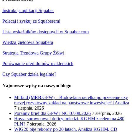
Instrukcja aplikacji Squaber
Polecaj i zyskuj ze Squaberem!
Lista wskaźników dostępnych w Squaber.com
Wiedza giełdowa Squabera
Strategia Trendowa Grupy Żółwi
Porównanie ofert domów maklerskich
Czy Squaber działa legalnie?
Najnowsze wpisy na naszym blogu
Mirbud (MRB:GPW) – Budowlana perełka po przecenie czy
raczej ryzykowny zakład na państwowe inwestycje? | Analiza
7 sierpnia, 2026
Poranny brief dla GPW i NC 07.08.2026
7 sierpnia, 2026
Hossa surowcowa i deficyt miedzi. KGHM z celem na 480
PLN?
7 sierpnia, 2026
WIG20 bije rekordy po 20 latach. Analiza KGHM, CD