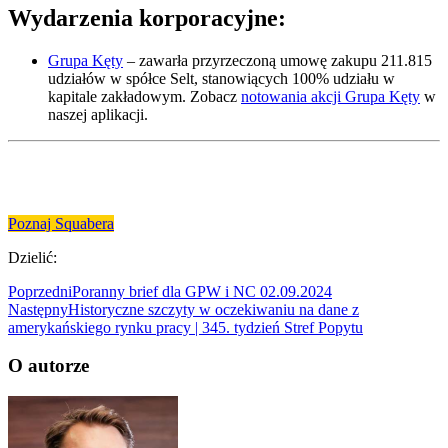
Wydarzenia korporacyjne:
Grupa Kęty
– zawarła przyrzeczoną umowę zakupu 211.815
udziałów w spółce Selt, stanowiących 100% udziału w
kapitale zakładowym. Zobacz
notowania akcji Grupa Kęty
w
naszej aplikacji.
Poznaj Squabera
Dzielić:
Poprzedni
Poranny brief dla GPW i NC 02.09.2024
Następny
Historyczne szczyty w oczekiwaniu na dane z
amerykańskiego rynku pracy | 345. tydzień Stref Popytu
O autorze