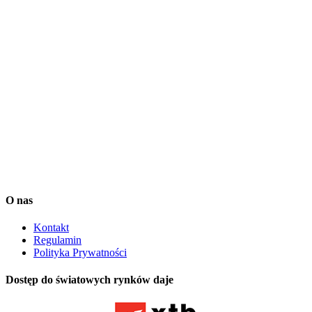
instrumentach finansowych ani jakiejkolwiek innej działalności
maklerskiej określonej w Ustawie o Obrocie Instrumentami
Finansowymi (Dz.U. 2005 nr 183 poz. 1538). Informacje
zamieszczane przez Investio sp. z o. o. na stronach serwisu
squaber.com mają charakter rekomendacji wystawionej na zasadach
opisanych w tym pliku. Przy podejmowaniu decyzji inwestycyjnych
Użytkownik Serwisu Squaber powinien kierować się własnym
osądem. Transakcje dokonywane przez Użytkownika Serwisu
Squaber uważa się za jego własne, niezależne decyzje. Treści
dostępne w Serwisie Squaber zostały przygotowane z należytą
starannością i w oparciu o najlepszą wiedzę ich autorów lecz mają
one jedynie charakter informacyjny.
Dane dostarcza Notoria SA oraz IEX Trading. Są one opóźnione o
co najmniej 15 minut.
O nas
Kontakt
Regulamin
Polityka Prywatności
Dostęp do światowych rynków daje