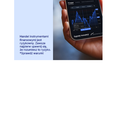
Investio sp. z o.o. ul. Wielicka 16, 44-103 Gliwice
biuro@investio.pl
+48 695 746 408
NIP 6751476261, REGON 122572615, KRS 0000439216
Kapitał zakładowy: 140 901zł, w pełni opłacony
Użytkownik Serwisu Squaber jest świadomy, że Investio sp z o, o,
nie wykonuje działalności maklerskiej składającej się z doradztwa
inwestycyjnego, zarządzania portfelem w skład którego wchodzi
jeden lub więcej instrumentów finansowych czy też
przygotowywaniem rekomendacji dotyczących transakcji na