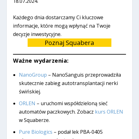
18.07.2024.
Każdego dnia dostarczamy Ci kluczowe
informacje, które mogą wpłynąć na Twoje
decyzje inwestycyjne.
Poznaj Squabera
Ważne wydarzenia:
NanoGroup
– NanoSanguis przeprowadziła
skutecznie zabieg autotransplantacji nerki
świńskiej.
ORLEN
– uruchomi współdzieloną sieć
automatów paczkowych. Zobacz
kurs ORLEN
w Squaberze.
Pure Biologics
– podał lek PBA-0405