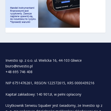
Investio sp. z o.o. ul. Wielicka 16, 44-103 Gliwice
biuro@investio.pl
+48 695 746 408
NIP 6751476261, REGON 122572615, KRS 0000439216
Kapitał zakładowy: 140 901zł, w pełni opłacony
Użytkownik Serwisu Squaber jest świadomy, że Investio sp z