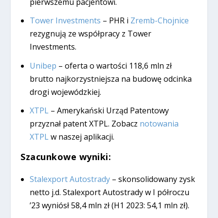
pierwszemu pacjentowi.
Tower Investments
– PHR i
Zremb-Chojnice
rezygnują ze współpracy z Tower
Investments.
Unibep
– oferta o wartości 118,6 mln zł
brutto najkorzystniejsza na budowę odcinka
drogi wojewódzkiej.
XTPL
– Amerykański Urząd Patentowy
przyznał patent XTPL. Zobacz
notowania
XTPL
w naszej aplikacji.
Szacunkowe wyniki:
Stalexport Autostrady
– skonsolidowany zysk
netto j.d. Stalexport Autostrady w I półroczu
’23 wyniósł 58,4 mln zł (H1 2023: 54,1 mln zł).