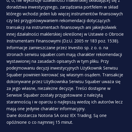
o, o, nie wykonuje działalności maklerskiej składającej się z
doradztwa inwestycyjnego, zarządzania portfelem w skład
którego wchodzi jeden lub więcej instrumentów finansowych
czy też przygotowywaniem rekomendacji dotyczących
transakcji na instrumentach finansowych ani jakiejkolwiek
innej działalności maklerskiej określonej w Ustawie o Obrocie
Instrumentami Finansowymi (Dz.U. 2005 nr 183 poz. 1538).
Informacje zamieszczane przez Investio sp. z o. o. na
stronach serwisu squaber.com mają charakter rekomendacji
wystawionej na zasadach opisanych w tym pliku. Przy
podejmowaniu decyzji inwestycyjnych Użytkownik Serwisu
Squaber powinien kierować się własnym osądem. Transakcje
dokonywane przez Użytkownika Serwisu Squaber uważa się
za jego własne, niezależne decyzje. Treści dostępne w
Serwisie Squaber zostały przygotowane z należytą
starannością i w oparciu o najlepszą wiedzę ich autorów lecz
mają one jedynie charakter informacyjny.
Dane dostarcza Notoria SA oraz IEX Trading. Są one
opóźnione o co najmniej 15 minut.