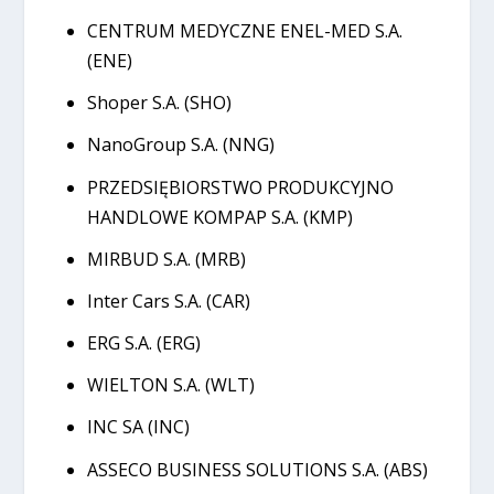
CENTRUM MEDYCZNE ENEL-MED S.A.
(ENE)
Shoper S.A. (SHO)
NanoGroup S.A. (NNG)
PRZEDSIĘBIORSTWO PRODUKCYJNO
HANDLOWE KOMPAP S.A. (KMP)
MIRBUD S.A. (MRB)
Inter Cars S.A. (CAR)
ERG S.A. (ERG)
WIELTON S.A. (WLT)
INC SA (INC)
ASSECO BUSINESS SOLUTIONS S.A. (ABS)