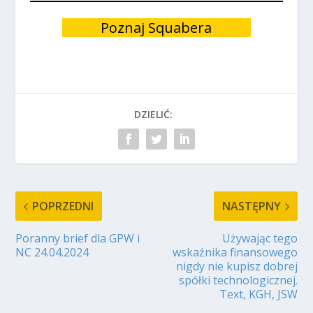
Poznaj Squabera
DZIELIĆ:
POPRZEDNI
NASTĘPNY
Poranny brief dla GPW i
Używając tego
NC 24.04.2024
wskaźnika finansowego
nigdy nie kupisz dobrej
spółki technologicznej.
Text, KGH, JSW