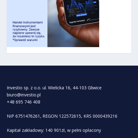
Investio sp. z o.o. ul. Wielicka 16, 44-103 Gliwice
biuro@investio.pl
+48 695 746 408
NIP 6751476261, REGON 122572615, KRS 0000439216
Kapitał zakładowy: 140 901zł, w pełni opłacony