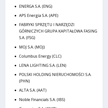
ENERGA S.A. (ENG)
APS Energia S.A. (APE)
FABRYKI SPRZĘTU I NARZĘDZI
GÓRNICZYCH GRUPA KAPITAŁOWA FASING
S.A. (FSG)
MOJ S.A. (MOJ)
Columbus Energy (CLC)
LENA LIGHTING S.A. (LEN)
POLSKI HOLDING NIERUCHOMOŚCI S.A.
(PHN)
ALTA S.A. (AAT)
Noble Financials S.A. (IBS)