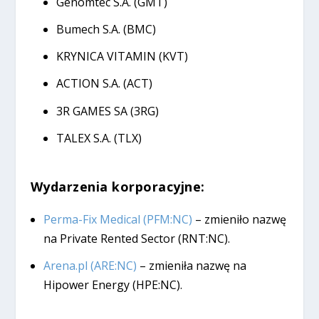
Genomtec S.A. (GMT)
Bumech S.A. (BMC)
KRYNICA VITAMIN (KVT)
ACTION S.A. (ACT)
3R GAMES SA (3RG)
TALEX S.A. (TLX)
Wydarzenia korporacyjne:
Perma-Fix Medical (PFM:NC)
– zmieniło nazwę
na Private Rented Sector (RNT:NC).
Arena.pl (ARE:NC)
– zmieniła nazwę na
Hipower Energy (HPE:NC).