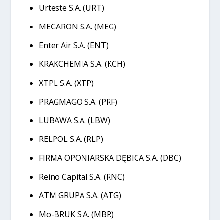
Urteste S.A. (URT)
MEGARON S.A. (MEG)
Enter Air S.A. (ENT)
KRAKCHEMIA S.A. (KCH)
XTPL S.A. (XTP)
PRAGMAGO S.A. (PRF)
LUBAWA S.A. (LBW)
RELPOL S.A. (RLP)
FIRMA OPONIARSKA DĘBICA S.A. (DBC)
Reino Capital S.A. (RNC)
ATM GRUPA S.A. (ATG)
Mo-BRUK S.A. (MBR)