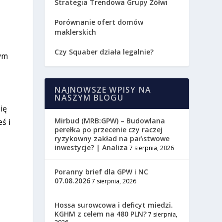
Strategia Trendowa Grupy Żółwi
Porównanie ofert domów
maklerskich
Czy Squaber działa legalnie?
ym
NAJNOWSZE WPISY NA
NASZYM BLOGU
ię
Mirbud (MRB:GPW) – Budowlana
ś i
perełka po przecenie czy raczej
ryzykowny zakład na państwowe
inwestycje? | Analiza
7 sierpnia, 2026
Poranny brief dla GPW i NC
07.08.2026
7 sierpnia, 2026
Hossa surowcowa i deficyt miedzi.
KGHM z celem na 480 PLN?
7 sierpnia,