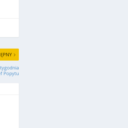
TĘPNY
 tygodnia
ef Popytu