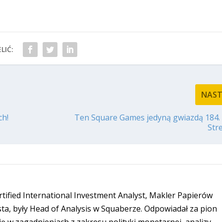
LIĆ:
NAS
ch!
Ten Square Games jedyną gwiazdą 184.
Str
rtified International Investment Analyst, Makler Papierów
a, były Head of Analysis w Squaberze. Odpowiadał za pion