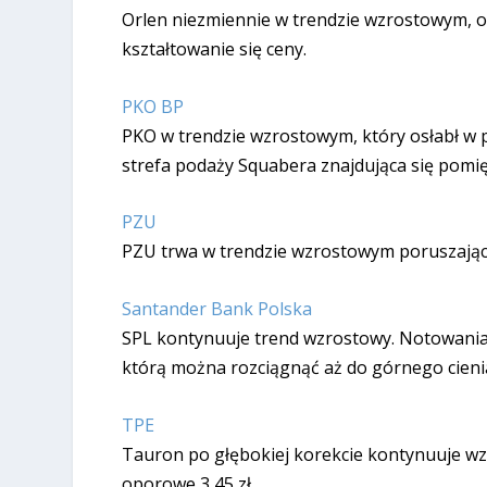
Orlen niezmiennie w trendzie wzrostowym, o
kształtowanie się ceny.
PKO BP
PKO w trendzie wzrostowym, który osłabł w pi
strefa podaży Squabera znajdująca się pomięd
PZU
PZU trwa w trendzie wzrostowym poruszając s
Santander Bank Polska
SPL kontynuuje trend wzrostowy. Notowania 
którą można rozciągnąć aż do górnego cienia 
TPE
Tauron po głębokiej korekcie kontynuuje wzro
oporowe 3,45 zł.