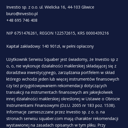
Investio sp. z o.o. ul. Wielicka 16, 44-103 Gliwice
biuro@investio.pl
+48 695 746 408
NIP 6751476261, REGON 122572615, KRS 0000439216
Kapitał zakładowy: 140 901zł, w pełni opłacony
Użytkownik Serwisu Squaber jest świadomy, że Investio sp z
o, o, nie wykonuje działalności maklerskiej składającej się z
doradztwa inwestycyjnego, zarządzania portfelem w skład
którego wchodzi jeden lub więcej instrumentów finansowych
czy też przygotowywaniem rekomendacji dotyczących
transakcji na instrumentach finansowych ani jakiejkolwiek
innej działalności maklerskiej określonej w Ustawie o Obrocie
Instrumentami Finansowymi (Dz.U. 2005 nr 183 poz. 1538).
Informacje zamieszczane przez Investio sp. z o. o. na
stronach serwisu squaber.com mają charakter rekomendacji
wystawionej na zasadach opisanych w tym pliku. Przy